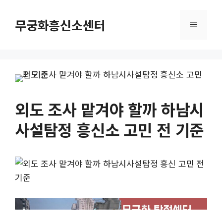
컨
텐
무궁화흥신소센터
메
츠
로
뉴
건
너
뛰
기
외도 조사 맡겨야 할까 하남시
사설탐정 흥신소 고민 전 기준