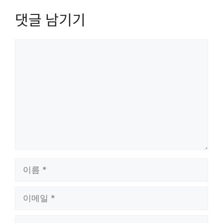
댓글 남기기
댓
글
이
름
이
메
일
웹