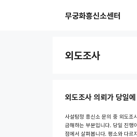
컨
텐
무궁화흥신소센터
츠
로
건
너
외도조사
뛰
기
외도조사 의뢰가 당일에
사설탐정 흥신소 문의 중 외도조사
금해하는 부분입니다. 당일 진행
점에서 살펴봅니다. 평소와 다르지