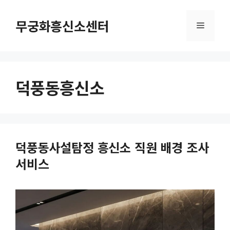
컨
텐
무궁화흥신소센터
메
츠
로
뉴
건
너
덕풍동흥신소
뛰
기
덕풍동사설탐정 흥신소 직원 배경 조사
서비스