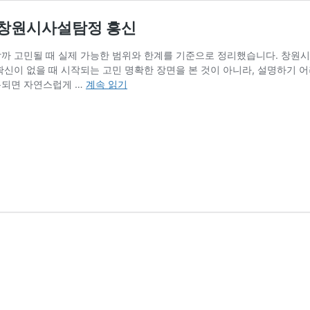
 창원시사설탐정 흥신
까 고민될 때 실제 가능한 범위와 한계를 기준으로 정리했습니다. 창원시
확신이 없을 때 시작되는 고민 명확한 장면을 본 것이 아니라, 설명하기 어
외
복되면 자연스럽게 …
계속 읽기
도
사
실
확
인
방
법
현
실
적
으
로
가
능
할